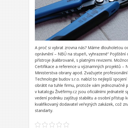
A proč si vybrat zrovna nás? Máme dlouholetou od
oprávnění – NBÚ na stupeň, vyhrazené‘‘
Pojištění
přístroje (kalibrované, s platnými revizemi. Možn
Certifikace a reference u významných projektů – 
Ministerstva obrany apod.
Zvažujete profesionální
Technologie budov s.r.o. nabízí to nejlepší spojení
obrátit na tuhle firmu, protože vám jednoznačně
v katalogu Živéfirmy.cz jsou oficiálními jednatelé s
vedení podniku zajištuji stabilitu a osobní přístup
kvalifikovaný dodavatel veřejných zakázek, což zn
standarty.