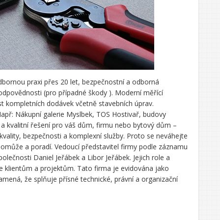
bornou praxi přes 20 let, bezpečnostní a odborná
 odpovědnosti (pro případné škody ). Moderní měřící
ost kompletních dodávek včetně stavebních úprav.
Např: Nákupní galerie Myslbek, TOS Hostivař, budovy
 a kvalitní řešení pro váš dům, firmu nebo bytový dům –
 kvality, bezpečnosti a komplexní služby. Proto se neváhejte
 pomůže a poradí.
Vedoucí představitel firmy podle záznamu
polečnosti Daniel Jeřábek a Libor Jeřábek. Jejich role a
 ke klientům a projektům.
Tato firma je evidována jako
amená, že splňuje přísné technické, právní a organizační