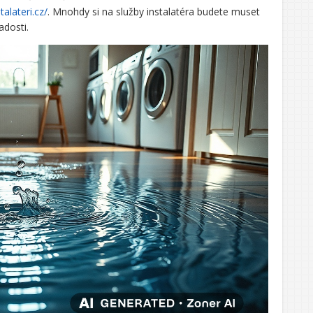
talateri.cz/
. Mnohdy si na služby instalatéra budete muset
adosti.