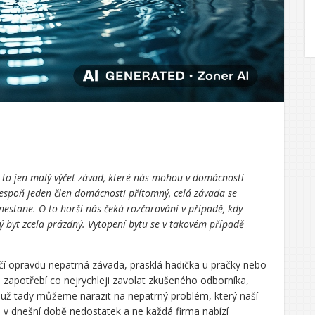
to jen malý výčet závad, které nás mohou v domácnosti
alespoň jeden člen domácnosti přítomný, celá závada se
 nestane. O to horší nás čeká rozčarování v případě, kdy
ý byt zcela prázdný. Vytopení bytu se v takovém případě
.
čí opravdu nepatrná závada, prasklá hadička u pračky nebo
e zapotřebí co nejrychleji zavolat zkušeného odborníka,
 už tady můžeme narazit na nepatrný problém, který naší
e v dnešní době nedostatek a ne každá firma nabízí