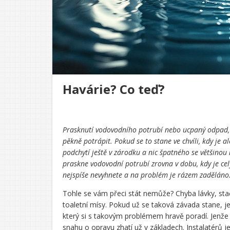
Havárie? Co teď?
Prasknutí vodovodního potrubí nebo ucpaný odpad, 
pěkně potrápit. Pokud se to stane ve chvíli, kdy je 
podchytí ještě v zárodku a nic špatného se většinou
praskne vodovodní potrubí zrovna v dobu, kdy je cel
nejspíše nevyhnete a na problém je rázem zaděláno
Tohle se vám přeci stát nemůže? Chyba lávky, sta
toaletní mísy. Pokud už se taková závada stane, j
který si s takovým problémem hravě poradí. Jenže
snahu o opravu zhatí už v základech. Instalatérů j