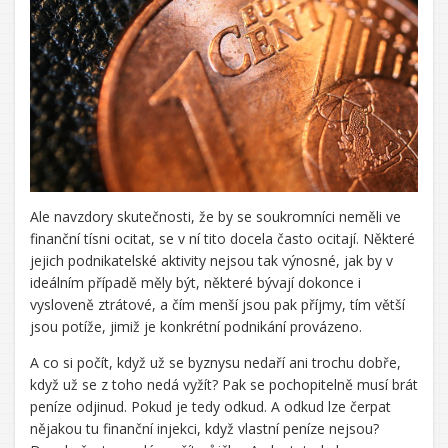
Ale navzdory skutečnosti, že by se soukromníci neměli ve
finanční tísni ocitat, se v ní tito docela často ocitají. Některé
jejich podnikatelské aktivity nejsou tak výnosné, jak by v
ideálním případě měly být, některé bývají dokonce i
vysloveně ztrátové, a čím menší jsou pak příjmy, tím větší
jsou potíže, jimiž je konkrétní podnikání provázeno.
A co si počít, když už se byznysu nedaří ani trochu dobře,
když už se z toho nedá vyžít? Pak se pochopitelně musí brát
peníze odjinud. Pokud je tedy odkud. A odkud lze čerpat
nějakou tu finanční injekci, když vlastní peníze nejsou?