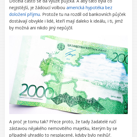
Docela často se dá využít půjčka. A aby tato byla co
nejjistější, je žádoucí volbou
americká hypotéka bez
doložení příjmu
. Protože tu na rozdíl od bankovních půjček
dostávají obvykle i lidé, kteří mají daleko k ideálu, i ti, jimž
by možná ani nikdo jiný nepůjčil.
A proč je tomu tak? Přece proto, že tady žadatelé ručí
zástavou nějakého nemovitého majetku, kterým by se
případně uhradilo to nesplacené, kdyby bylo nejhůř.