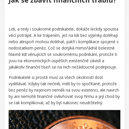
Lidi, a tedy i soukromé podnikatele, dokáže leckdy spousta
věcí potrápit. A ke trápením, jež na lidi bez výjimky doléhají
nebo alespoň mohou doléhat, patří i komplikace spojené s
nedostatkem peněz. Což se dotýká mimořádně bolestně
hlavně lidí věnujících se soukromému podnikání, protože ti
jsou na ekonomických úspěších existenčně závislí a
jakákoliv finanční tíseň se na nich nežádoucně podepisuje.
Podnikatelé si prostě musí za všech okolností dost
vydělávat. Kdyby tak nečinili, měli by to spočítané, protože
bez peněz by nejenom neměli na svou existenci, ale navrch
by ani nemohli finančně ovlivňovat svoji firmu a její chod by
se tak komplikoval, až by byl nakonec neudržitelný.