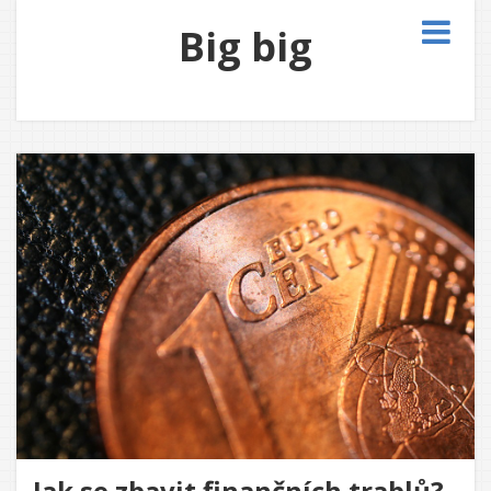
Big big
Jak se zbavit finančních trablů?