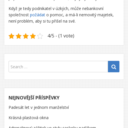
Když je tedy podnikatel v úzkých, může nebankovní
společnost
požádat
o pomoc, a má-li nemovitý majetek,
není problém, aby si tu přišel na své.
4/5 - (1 vote)
NEJNOVĚJŠÍ PŘÍSPĚVKY
Padesát let v jednom manželství
Krásná plastová okna
Adrenalinový zážitek ve stylu seskoku padákem