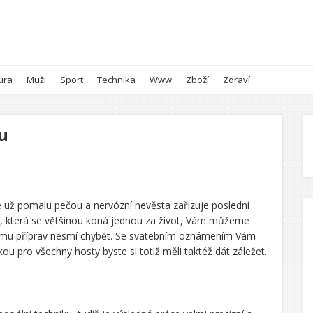
ura
Muži
Sport
Technika
Www
Zboží
Zdraví
u
e už pomalu pečou a nervózní nevěsta zařizuje poslední
ky, která se většinou koná jednou za život, Vám můžeme
mu příprav nesmí chybět. Se
svatebním oznámením
Vám
u pro všechny hosty byste si totiž měli taktéž dát záležet.