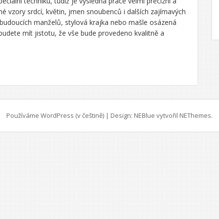
ciální techniku, tudíž je výsledná práce velmi precizní a
é vzory srdcí, květin, jmen snoubenců i dalších zajímavých
 budoucích manželů, stylová krajka nebo mašle osázená
udete mít jistotu, že vše bude provedeno kvalitně a
Používáme WordPress (v češtině)
|
Design: NEBlue vytvořil
NEThemes
.