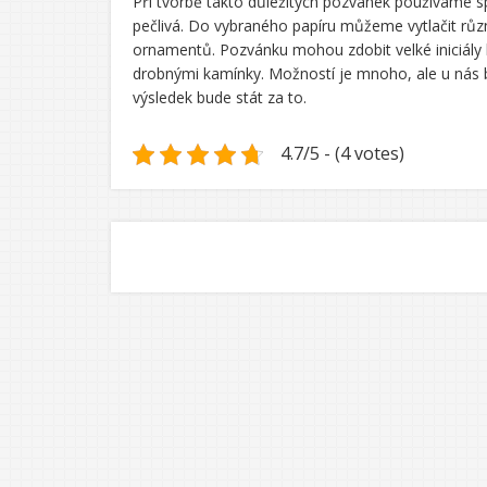
Při tvorbě takto důležitých pozvánek používáme spe
pečlivá. Do vybraného papíru můžeme vytlačit různ
ornamentů. Pozvánku mohou zdobit velké iniciály
drobnými kamínky. Možností je mnoho, ale u nás b
výsledek bude stát za to.
4.7/5 - (4 votes)