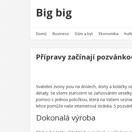
Big big
Domů
Business
Dům a byt
Ekonomika
Kult
Přípravy začínají pozvánko
Svatební zvony jsou na doslech, dorty a koláčky s
detaily. Se všemi starostmi se zařizováním vesel
pomoci s jednou položkou, která na Vašem sezna
lehce pomůže naše internetová stránka. S pozvánko
Dokonalá výroba