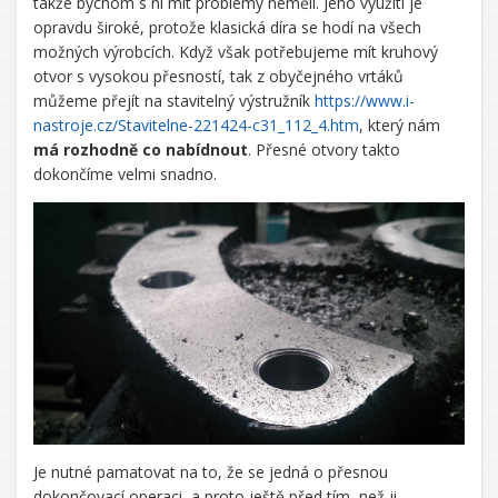
takže bychom s ní mít problémy neměli. Jeho využití je
opravdu široké, protože klasická díra se hodí na všech
možných výrobcích. Když však potřebujeme mít kruhový
otvor s vysokou přesností, tak z obyčejného vrtáků
můžeme přejít na stavitelný výstružník
https://www.i-
nastroje.cz/Stavitelne-221424-c31_112_4.htm
, který nám
má rozhodně co nabídnout
. Přesné otvory takto
dokončíme velmi snadno.
Je nutné pamatovat na to, že se jedná o přesnou
dokončovací operaci, a proto ještě před tím, než ji