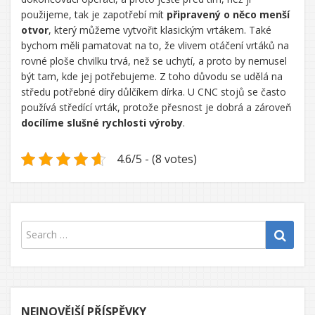
použijeme, tak je zapotřebí mít
připravený o něco menší
otvor
, který můžeme vytvořit klasickým vrtákem. Také
bychom měli pamatovat na to, že vlivem otáčení vrtáků na
rovné ploše chvilku trvá, než se uchytí, a proto by nemusel
být tam, kde jej potřebujeme. Z toho důvodu se udělá na
středu potřebné díry důlčíkem dírka. U CNC stojů se často
používá středící vrták, protože přesnost je dobrá a zároveň
docílíme slušné rychlosti výroby
.
4.6/5 - (8 votes)
NEJNOVĚJŠÍ PŘÍSPĚVKY