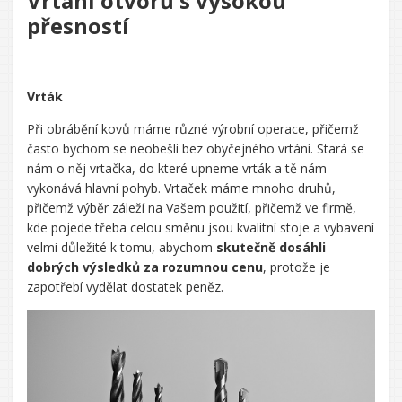
Vrtání otvorů s vysokou
přesností
Vrták
Při obrábění kovů máme různé výrobní operace, přičemž
často bychom se neobešli bez obyčejného vrtání. Stará se
nám o něj vrtačka, do které upneme vrták a tě nám
vykonává hlavní pohyb. Vrtaček máme mnoho druhů,
přičemž výběr záleží na Vašem použití, přičemž ve firmě,
kde pojede třeba celou směnu jsou kvalitní stoje a vybavení
velmi důležité k tomu, abychom
skutečně dosáhli
dobrých výsledků za rozumnou cenu
, protože je
zapotřebí vydělat dostatek peněz.