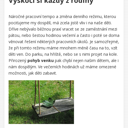
Vyskočí si každý z rodiny
Náročné pracovní tempo a změna denního režimu, kterou
pociťujeme my dospělí, má zcela jistě vliv i na naše děti.
Dříve nebývalo běžnou praxí vracet se ze zaměstnání mezi
pátou, nebo šestou hodinou večerní a často i poté se doma
věnovat řešení některých pracovních úkolů. Je samozřejmé,
že při tomto režimu máme mnohem méně času na to, vzít
děti ven. Do parku, na hřiště, nebo se s nimi projet na kole.
Přirozený
pohyb venku
pak chybí nejen našim dětem, ale i
nám dospělým. Ve večerních hodinách už máme omezené
možnosti, jak děti zabavit.