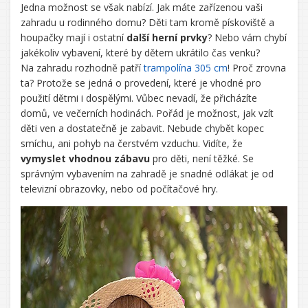
Jedna možnost se však nabízí. Jak máte zařízenou vaši
zahradu u rodinného domu? Děti tam kromě pískoviště a
houpačky mají i ostatní
další herní prvky
? Nebo vám chybí
jakékoliv vybavení, které by dětem ukrátilo čas venku?
Na zahradu rozhodně patří
trampolína 305 cm
! Proč zrovna
ta? Protože se jedná o provedení, které je vhodné pro
použití dětmi i dospělými. Vůbec nevadí, že přicházíte
domů, ve večerních hodinách. Pořád je možnost, jak vzít
děti ven a dostatečně je zabavit. Nebude chybět kopec
smíchu, ani pohyb na čerstvém vzduchu. Vidíte, že
vymyslet vhodnou zábavu
pro děti, není těžké. Se
správným vybavením na zahradě je snadné odlákat je od
televizní obrazovky, nebo od počítačové hry.